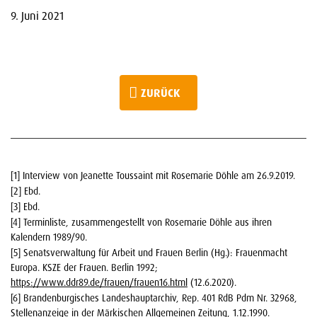
9. Juni 2021
ZURÜCK
[1] Interview von Jeanette Toussaint mit Rosemarie Döhle am 26.9.2019.
[2] Ebd.
[3] Ebd.
[4] Terminliste, zusammengestellt von Rosemarie Döhle aus ihren
Kalendern 1989/90.
[5] Senatsverwaltung für Arbeit und Frauen Berlin (Hg.): Frauenmacht
Europa. KSZE der Frauen. Berlin 1992;
https://www.ddr89.de/frauen/frauen16.html
(12.6.2020).
[6] Brandenburgisches Landeshauptarchiv, Rep. 401 RdB Pdm Nr. 32968,
Stellenanzeige in der Märkischen Allgemeinen Zeitung, 1.12.1990.