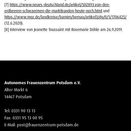
[7]
https://www.neues-deutschland.de/artikel/502893.von-den-
erdbeeren-schwaermen-die-marktkunden-heute-noch.html
und
https://www.moz.de/landkreise/barnim/bernau/artikel3/dg/0/1/1706425/
(12.6.2020).
[8] Interview von Jeanette Toussaint mit Rosemarie Döhle am 26.9.2019.
Autonomes Frauenzentrum Potsdam e.V.
Alter Markt 6
14467 Potsdam
Tel: 0331 90 13 13
Fax: 0331 95 13 00 95
E-Mail:
post@frauenzentrum-potsdam.de