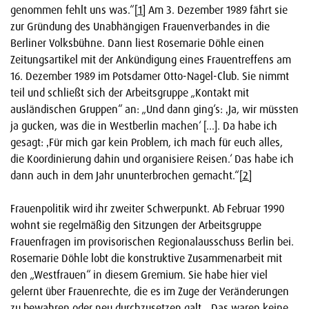
genommen fehlt uns was.“
[1]
Am 3. Dezember 1989 fährt sie
zur Gründung des Unabhängigen Frauenverbandes in die
Berliner Volksbühne. Dann liest Rosemarie Döhle einen
Zeitungsartikel mit der Ankündigung eines Frauentreffens am
16. Dezember 1989 im Potsdamer Otto-Nagel-Club. Sie nimmt
teil und schließt sich der Arbeitsgruppe „Kontakt mit
ausländischen Gruppen“ an: „Und dann ging‘s: ‚Ja, wir müssten
ja gucken, was die in Westberlin machen‘ […]. Da habe ich
gesagt: ‚Für mich gar kein Problem, ich mach für euch alles,
die Koordinierung dahin und organisiere Reisen.‘ Das habe ich
dann auch in dem Jahr ununterbrochen gemacht.“
[2]
Frauenpolitik wird ihr zweiter Schwerpunkt. Ab Februar 1990
wohnt sie regelmäßig den Sitzungen der Arbeitsgruppe
Frauenfragen im provisorischen Regionalausschuss Berlin bei.
Rosemarie Döhle lobt die konstruktive Zusammenarbeit mit
den „Westfrauen“ in diesem Gremium. Sie habe hier viel
gelernt über Frauenrechte, die es im Zuge der Veränderungen
zu bewahren oder neu durchzusetzen galt. „Das waren keine